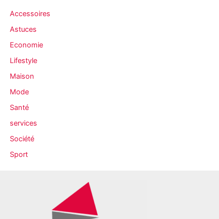
i
Accessoires
v
Astuces
e
Economie
s
Lifestyle
Maison
Mode
Santé
services
Société
Sport