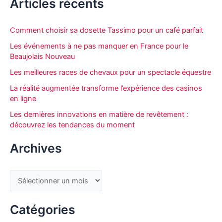
Articles récents
h
e
Comment choisir sa dosette Tassimo pour un café parfait
r
Les événements à ne pas manquer en France pour le
c
Beaujolais Nouveau
h
Les meilleures races de chevaux pour un spectacle équestre
e
La réalité augmentée transforme l’expérience des casinos
r
en ligne
Les dernières innovations en matière de revêtement :
découvrez les tendances du moment
:
Archives
A
r
c
Catégories
h