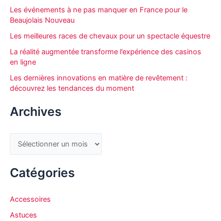
r
Les événements à ne pas manquer en France pour le
c
Beaujolais Nouveau
h
Les meilleures races de chevaux pour un spectacle équestre
e
La réalité augmentée transforme l’expérience des casinos
r
en ligne
Les dernières innovations en matière de revêtement :
découvrez les tendances du moment
:
Archives
A
r
c
Catégories
h
i
Accessoires
v
Astuces