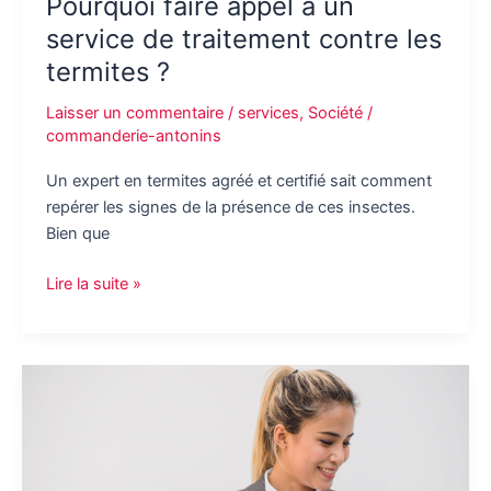
Pourquoi faire appel à un
service de traitement contre les
termites ?
Laisser un commentaire
/
services
,
Société
/
commanderie-antonins
Un expert en termites agréé et certifié sait comment
repérer les signes de la présence de ces insectes.
Bien que
Pourquoi
Lire la suite »
faire
appel
à
un
service
de
traitement