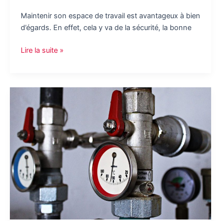
Maintenir son espace de travail est avantageux à bien
d’égards. En effet, cela y va de la sécurité, la bonne
Les
Lire la suite »
avantages
de
travailler
dans
un
environnement
propre