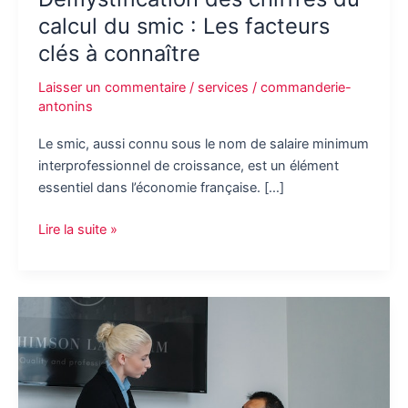
calcul du smic : Les facteurs
clés à connaître
Laisser un commentaire
/
services
/
commanderie-
antonins
Le smic, aussi connu sous le nom de salaire minimum
interprofessionnel de croissance, est un élément
essentiel dans l’économie française. […]
Démystification
Lire la suite »
des
chiffres
du
calcul
du
smic
:
Les