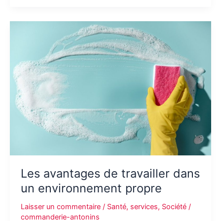
sur
un
site
de
paris
sportifs
en
ligne
?
Les avantages de travailler dans
un environnement propre
Laisser un commentaire
/
Santé
,
services
,
Société
/
commanderie-antonins