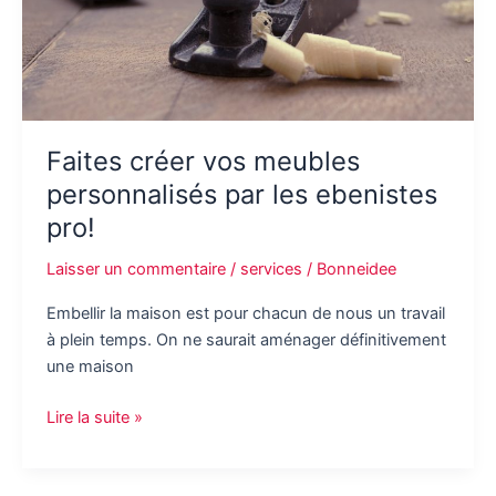
Faites créer vos meubles
personnalisés par les ebenistes
pro!
Laisser un commentaire
/
services
/
Bonneidee
Embellir la maison est pour chacun de nous un travail
à plein temps. On ne saurait aménager définitivement
une maison
Faites
Lire la suite »
créer
vos