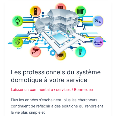
meubles
personnalisés
par
les
ebenistes
pro!
Les professionnels du système
domotique à votre service
Laisser un commentaire
/
services
/
Bonneidee
Plus les années s’enchainent, plus les chercheurs
continuent de réfléchir à des solutions qui rendraient
la vie plus simple et