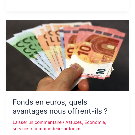
bonnes
raisons
de
s’adresser
à
une
agence
de
communication
Fonds en euros, quels
avantages nous offrent-ils ?
Laisser un commentaire
/
Astuces
,
Economie
,
services
/
commanderie-antonins