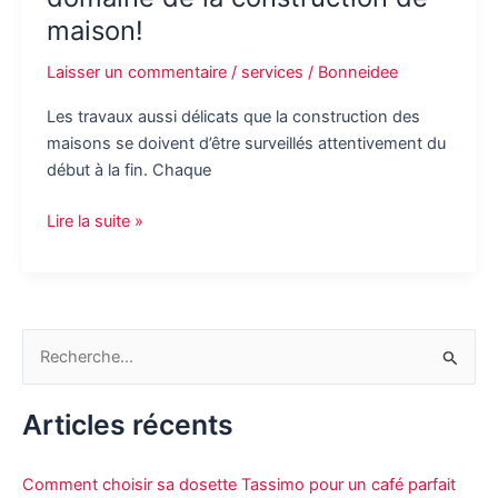
maison!
Laisser un commentaire
/
services
/
Bonneidee
Les travaux aussi délicats que la construction des
maisons se doivent d’être surveillés attentivement du
début à la fin. Chaque
Trouvez
Lire la suite »
ici
les
meilleurs
du
R
domaine
e
de
la
c
Articles récents
construction
h
de
e
Comment choisir sa dosette Tassimo pour un café parfait
maison!