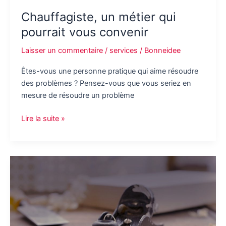
Chauffagiste, un métier qui
pourrait vous convenir
Laisser un commentaire
/
services
/
Bonneidee
Êtes-vous une personne pratique qui aime résoudre
des problèmes ? Pensez-vous que vous seriez en
mesure de résoudre un problème
Chauffagiste,
Lire la suite »
un
métier
qui
pourrait
vous
convenir