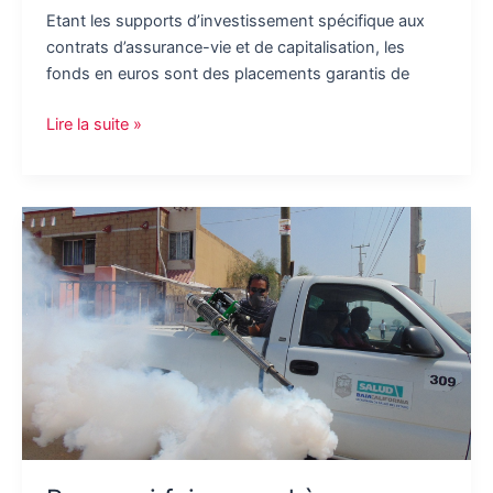
Etant les supports d’investissement spécifique aux
contrats d’assurance-vie et de capitalisation, les
fonds en euros sont des placements garantis de
Fonds
Lire la suite »
en
euros,
quels
avantages
nous
offrent-
ils
?