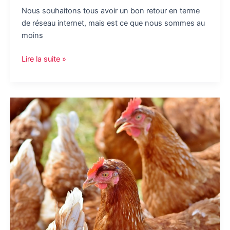
Nous souhaitons tous avoir un bon retour en terme
de réseau internet, mais est ce que nous sommes au
moins
La
Lire la suite »
fiabilité
du
réseau
grâce
au
routeur
4g