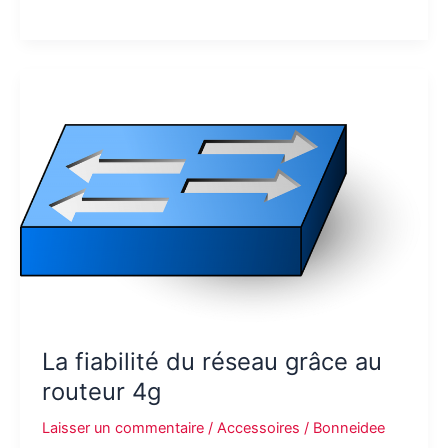
cabane:
une
belle
surprise
pour
votre
enfant
de
3
ans
La fiabilité du réseau grâce au
routeur 4g
Laisser un commentaire
/
Accessoires
/
Bonneidee