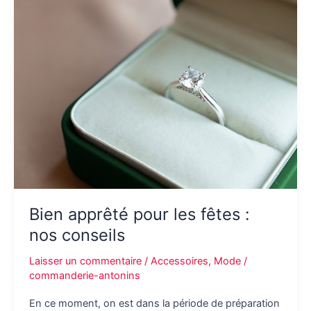
cadeaux
pour
les
amateurs
de
chaussettes
originales
Bien apprêté pour les fêtes :
nos conseils
Laisser un commentaire
/
Accessoires
,
Mode
/
commanderie-antonins
En ce moment, on est dans la période de préparation