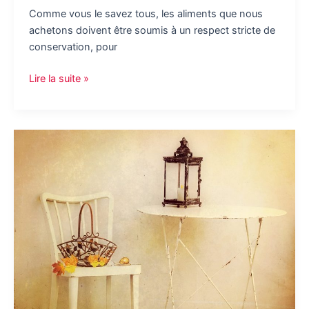
Comme vous le savez tous, les aliments que nous
achetons doivent être soumis à un respect stricte de
conservation, pour
Les
Lire la suite »
cellules
de
refroidissement
pour
une
meilleure
conservation