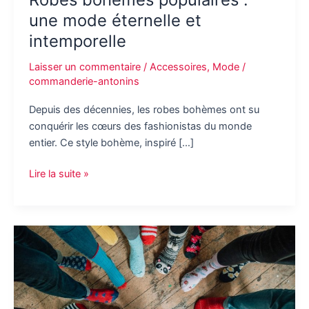
une mode éternelle et
intemporelle
Laisser un commentaire
/
Accessoires
,
Mode
/
commanderie-antonins
Depuis des décennies, les robes bohèmes ont su
conquérir les cœurs des fashionistas du monde
entier. Ce style bohème, inspiré […]
Robes
Lire la suite »
bohèmes
populaires
:
une
mode
éternelle
et
intemporelle