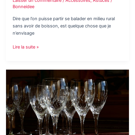
Laisser un commentaire
/
Accessoires
,
Astuces
/
Bonneidee
Dire que l’on puisse partir se balader en milieu rural
sans avoir de boisson, est quelque chose que je
n’envisage
Besoin
Lire la suite »
de
boissons
fraiches
en
voyage,
prenez-
vous
une
glacière
à
compression