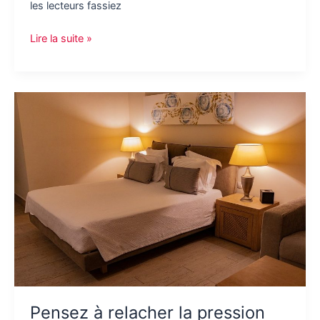
les lecteurs fassiez
La
Lire la suite »
plage
en
été
est
toujours
une
bonne
idée
Pensez à relacher la pression