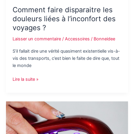
Comment faire disparaitre les
douleurs liées à l’inconfort des
voyages ?
Laisser un commentaire
/
Accessoires
/
Bonneidee
S’il fallait dire une vérité quasiment existentielle vis-à-
vis des transports, c’est bien le faite de dire que, tout
le monde
Comment
Lire la suite »
faire
disparaitre
les
douleurs
liées
à
l’inconfort