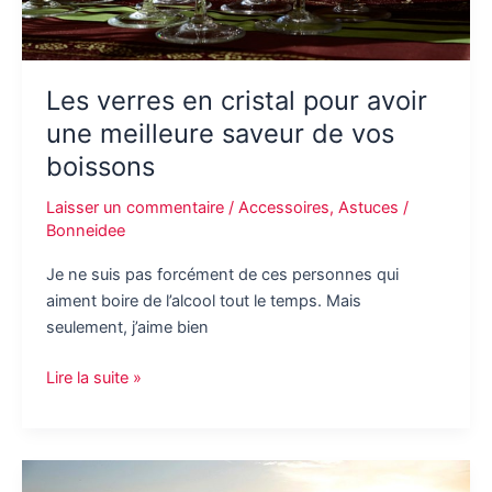
Les verres en cristal pour avoir
une meilleure saveur de vos
boissons
Laisser un commentaire
/
Accessoires
,
Astuces
/
Bonneidee
Je ne suis pas forcément de ces personnes qui
aiment boire de l’alcool tout le temps. Mais
seulement, j’aime bien
Les
Lire la suite »
verres
en
cristal
pour