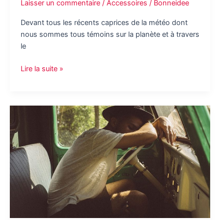
Laisser un commentaire
/
Accessoires
/
Bonneidee
Devant tous les récents caprices de la météo dont
nous sommes tous témoins sur la planète et à travers
le
Le
Lire la suite »
climatiseur
réversible;
invention
innovante
pour
se
défaire
de
la
météo