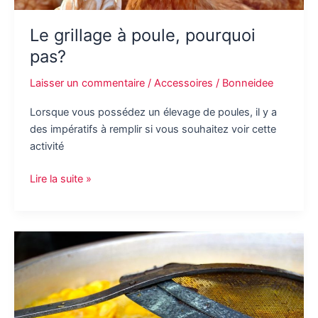
Le grillage à poule, pourquoi
pas?
Laisser un commentaire
/
Accessoires
/
Bonneidee
Lorsque vous possédez un élevage de poules, il y a
des impératifs à remplir si vous souhaitez voir cette
activité
Le
Lire la suite »
grillage
à
poule,
pourquoi
pas?