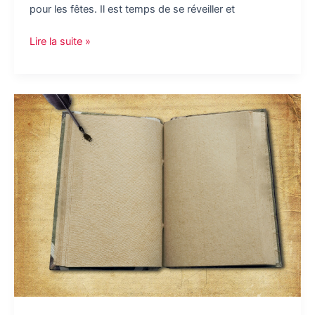
pour les fêtes. Il est temps de se réveiller et
Bien
Lire la suite »
apprêté
pour
les
fêtes
:
nos
conseils