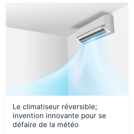
en
toute
situation
grâce
à
ce
collier
spécial
Le climatiseur réversible;
invention innovante pour se
défaire de la météo