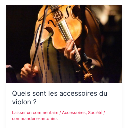
de
vos
rêves
d’arbre
Quels sont les accessoires du
violon ?
Laisser un commentaire
/
Accessoires
,
Société
/
commanderie-antonins