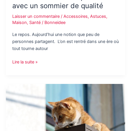
avec un sommier de qualité
Laisser un commentaire
/
Accessoires
,
Astuces
,
Maison
,
Santé
/
Bonneidee
Le repos. Aujourd’hui une notion que peu de
personnes partagent. L’on est rentré dans une ère où
tout tourne autour
Pensez
Lire la suite »
à
relacher
la
pression
avec
un
sommier
de
qualité