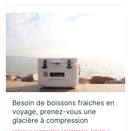
d’allaitement,
un
bon
accessoire
pour
nourrir
son
bébé
Besoin de boissons fraiches en
voyage, prenez-vous une
glacière à compression