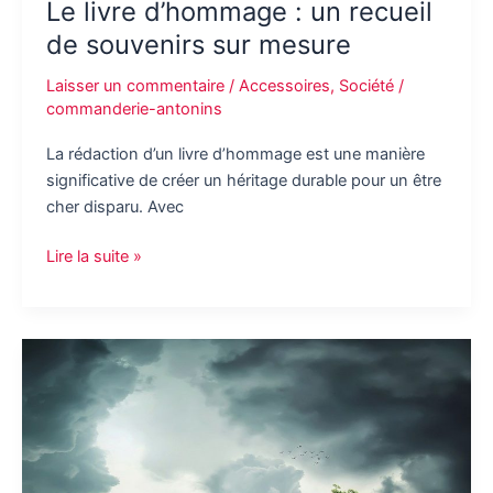
Le livre d’hommage : un recueil
de souvenirs sur mesure
Laisser un commentaire
/
Accessoires
,
Société
/
commanderie-antonins
La rédaction d’un livre d’hommage est une manière
significative de créer un héritage durable pour un être
cher disparu. Avec
Le
Lire la suite »
livre
d’hommage
:
un
recueil
de
souvenirs
sur