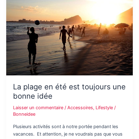
avoir
une
meilleure
saveur
de
vos
boissons
La plage en été est toujours une
bonne idée
Laisser un commentaire
/
Accessoires
,
Lifestyle
/
Bonneidee
Plusieurs activités sont à notre portée pendant les
vacances. Et attention, je ne voudrais pas que vous