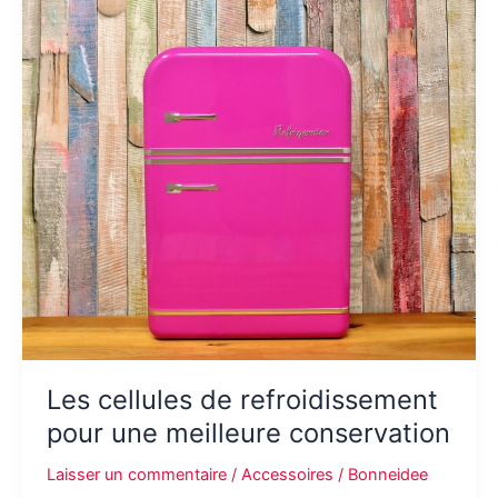
thérapeutique
Les cellules de refroidissement
pour une meilleure conservation
Laisser un commentaire
/
Accessoires
/
Bonneidee