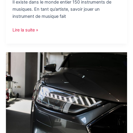
Il existe dans le monde entier 150 instruments de
musiques. En tant qu’artiste, savoir jouer un
instrument de musique fait
Quels
Lire la suite »
sont
les
accessoires
du
violon
?