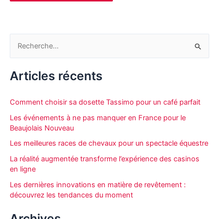
R
e
c
Articles récents
h
e
Comment choisir sa dosette Tassimo pour un café parfait
r
Les événements à ne pas manquer en France pour le
c
Beaujolais Nouveau
h
Les meilleures races de chevaux pour un spectacle équestre
e
La réalité augmentée transforme l’expérience des casinos
r
en ligne
Les dernières innovations en matière de revêtement :
découvrez les tendances du moment
:
Archives