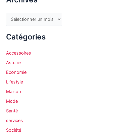
A
r
c
Catégories
h
i
Accessoires
v
Astuces
e
Economie
s
Lifestyle
Maison
Mode
Santé
services
Société