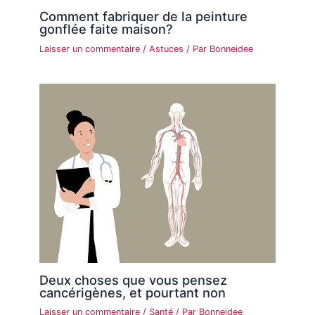
Comment fabriquer de la peinture
gonflée faite maison?
Laisser un commentaire
/
Astuces
/ Par
Bonneidee
Deux choses que vous pensez
cancérigènes, et pourtant non
Laisser un commentaire
/
Santé
/ Par
Bonneidee