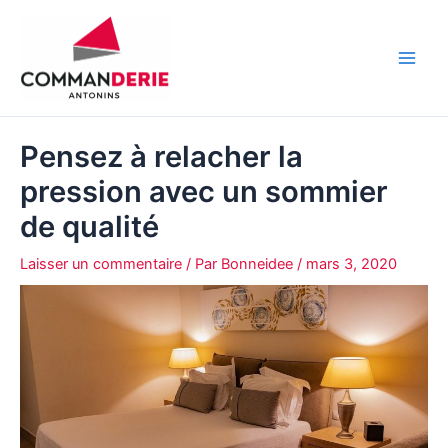
Aller
au
contenu
Main
Men
Pensez à relacher la
pression avec un sommier
de qualité
Laisser un commentaire
/ Par
Bonneidee
/
mars 3, 2020