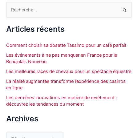
R
e
c
Articles récents
h
e
Comment choisir sa dosette Tassimo pour un café parfait
r
Les événements à ne pas manquer en France pour le
c
Beaujolais Nouveau
h
Les meilleures races de chevaux pour un spectacle équestre
e
La réalité augmentée transforme l’expérience des casinos
r
en ligne
Les dernières innovations en matière de revêtement :
découvrez les tendances du moment
:
Archives
A