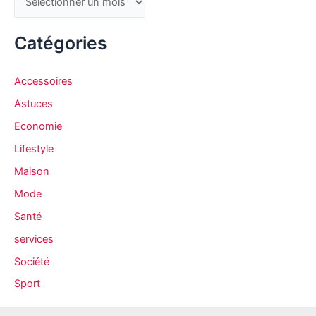
r
c
Catégories
h
i
Accessoires
v
Astuces
e
Economie
s
Lifestyle
Maison
Mode
Santé
services
Société
Sport