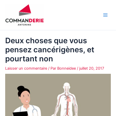
Aller
au
contenu
Main
Men
Deux choses que vous
pensez cancérigènes, et
pourtant non
Laisser un commentaire
/ Par
Bonneidee
/
juillet 20, 2017