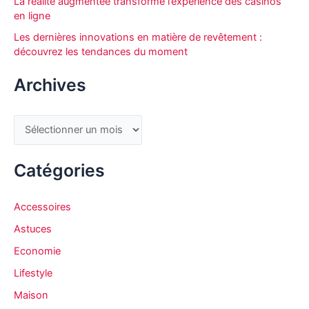
La réalité augmentée transforme l’expérience des casinos
r
en ligne
Les dernières innovations en matière de revêtement :
découvrez les tendances du moment
:
Archives
A
r
c
Catégories
h
i
Accessoires
v
Astuces
e
Economie
s
Lifestyle
Maison