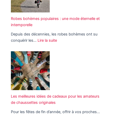
Robes bohèmes populaires : une mode éternelle et
intemporelle
Depuis des décennies, les robes bohèmes ont su
conquérir les…
Lire la suite
:
R
o
b
e
s
b
o
h
Les meilleures idées de cadeaux pour les amateurs
è
de chaussettes originales
m
Pour les fêtes de fin d’année, offrir à vos proches…
e