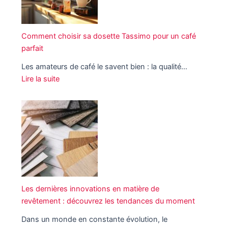
r
i
a
e
q
t
l
u
Comment choisir sa dosette Tassimo pour un café
e
l
e
parfait
u
e
s
r
Les amateurs de café le savent bien : la qualité…
:
s
Lire la suite
c
d
:
o
e
C
m
c
o
m
h
m
e
a
m
n
u
e
t
s
n
f
s
t
o
e
c
Les dernières innovations en matière de
n
t
h
revêtement : découvrez les tendances du moment
c
t
o
t
e
Dans un monde en constante évolution, le
i
i