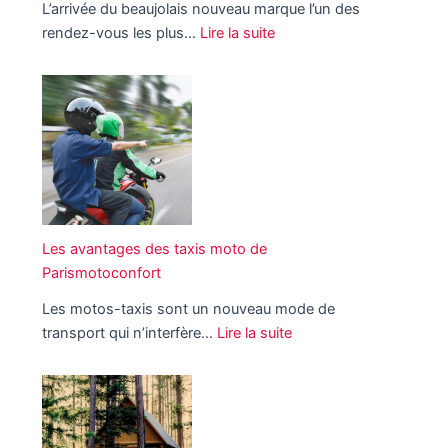
L’arrivée du beaujolais nouveau marque l’un des
d
rendez-vous les plus…
Lire la suite
e
:
p
L
a
e
r
s
i
é
s
v
s
é
p
n
o
e
Les avantages des taxis moto de
r
m
Parismotoconfort
t
e
i
Les motos-taxis sont un nouveau mode de
n
f
transport qui n’interfère…
Lire la suite
t
s
:
s
e
L
à
n
e
n
l
s
e
i