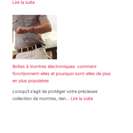
Lire la suite
s
:
p
L
o
e
p
s
u
m
l
e
a
i
i
l
r
l
Boîtes à montres électroniques: comment
e
e
fonctionnent-elles et pourquoi sont-elles de plus
s
u
en plus populaires
:
r
u
Lorsqu’il s’agit de protéger votre précieuse
e
n
collection de montres, rien…
Lire la suite
s
e
:
i
m
B
d
o
o
é
d
î
e