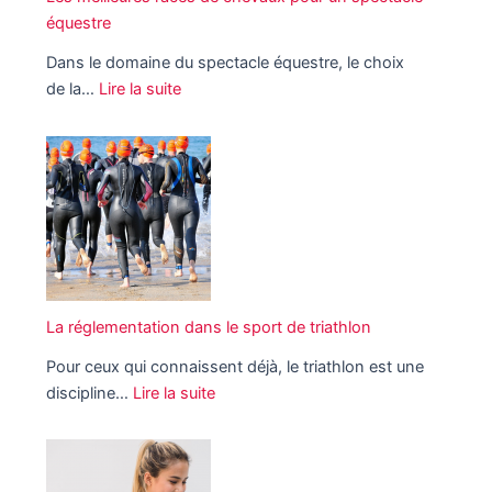
s
s
équestre
v
d
e
ê
Dans le domaine du spectacle équestre, le choix
e
n
t
de la…
Lire la suite
l
p
e
:
’
l
m
L
a
u
e
e
r
s
n
s
t
p
t
m
:
o
:
e
d
p
d
i
e
u
é
l
l
l
c
l
La réglementation dans le sport de triathlon
a
a
o
e
r
i
Pour ceux qui connaissent déjà, le triathlon est une
u
u
e
r
discipline…
Lire la suite
v
r
p
e
:
r
e
r
s
L
e
s
o
a
z
r
d