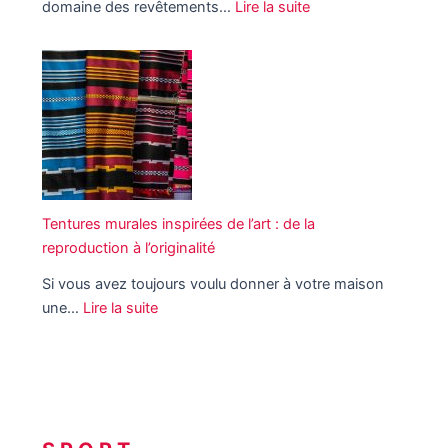
s
domaine des revêtements…
Lire la suite
s
o
:
o
i
n
L
r
r
n
e
i
s
e
s
g
a
n
d
i
d
t
e
n
o
-
r
a
s
e
n
l
e
l
i
e
Tentures murales inspirées de l’art : de la
t
l
è
s
reproduction à l’originalité
t
e
r
e
s
Si vous avez toujours voulu donner à votre maison
e
T
e
une…
Lire la suite
s
a
:
t
i
s
T
p
n
s
e
o
n
i
n
u
o
m
t
r
v