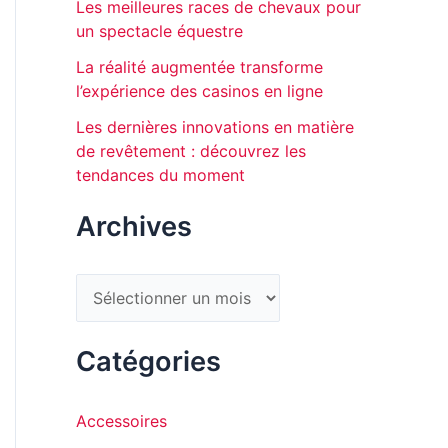
e
Les meilleures races de chevaux pour
un spectacle équestre
r
La réalité augmentée transforme
l’expérience des casinos en ligne
:
Les dernières innovations en matière
de revêtement : découvrez les
tendances du moment
Archives
A
r
c
Catégories
h
i
Accessoires