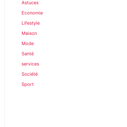
v
Astuces
e
Economie
s
Lifestyle
Maison
Mode
Santé
services
Société
Sport