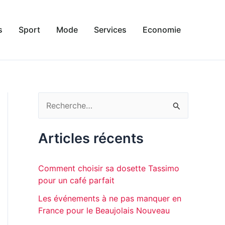
s
Sport
Mode
Services
Economie
R
e
c
Articles récents
h
e
Comment choisir sa dosette Tassimo
r
pour un café parfait
c
Les événements à ne pas manquer en
France pour le Beaujolais Nouveau
h