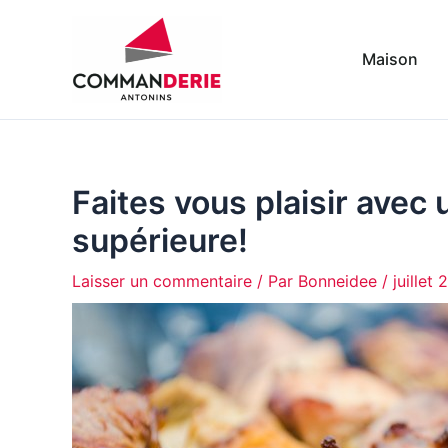
Aller
au
Maison
contenu
Faites vous plaisir avec 
supérieure!
Laisser un commentaire
/ Par
Bonneidee
/
juillet