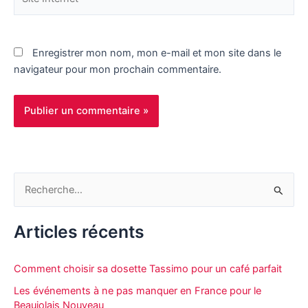
Internet
Enregistrer mon nom, mon e-mail et mon site dans le
navigateur pour mon prochain commentaire.
R
e
c
Articles récents
h
e
Comment choisir sa dosette Tassimo pour un café parfait
r
Les événements à ne pas manquer en France pour le
c
Beaujolais Nouveau