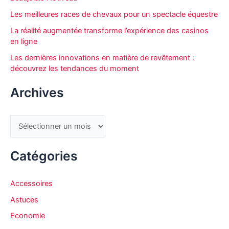
h
Les meilleures races de chevaux pour un spectacle équestre
e
La réalité augmentée transforme l’expérience des casinos
r
en ligne
Les dernières innovations en matière de revêtement :
découvrez les tendances du moment
:
Archives
A
r
c
Catégories
h
i
Accessoires
v
Astuces
e
Economie
s