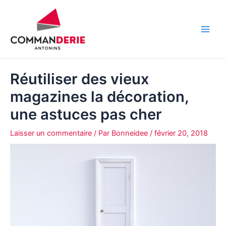
Aller
au
contenu
Main
Men
Réutiliser des vieux
magazines la décoration,
une astuces pas cher
Laisser un commentaire
/ Par
Bonneidee
/
février 20, 2018