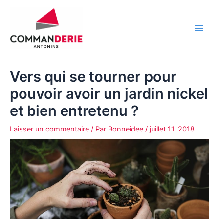
Aller
au
contenu
Main
Men
Vers qui se tourner pour
pouvoir avoir un jardin nickel
et bien entretenu ?
Laisser un commentaire
/ Par
Bonneidee
/
juillet 11, 2018