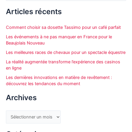
c
Articles récents
h
e
Comment choisir sa dosette Tassimo pour un café parfait
r
Les événements à ne pas manquer en France pour le
c
Beaujolais Nouveau
h
Les meilleures races de chevaux pour un spectacle équestre
e
La réalité augmentée transforme l’expérience des casinos
r
en ligne
Les dernières innovations en matière de revêtement :
découvrez les tendances du moment
:
Archives
A
r
c