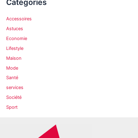
Catégories
h
i
Accessoires
v
Astuces
e
Economie
s
Lifestyle
Maison
Mode
Santé
services
Société
Sport